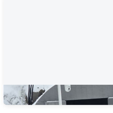
고정형 CCTV
터널 입구